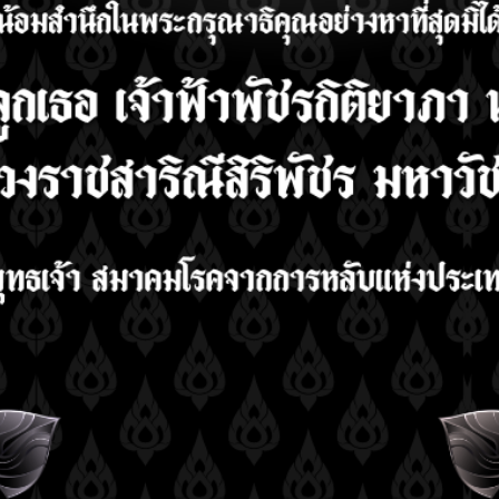
การอบรมเชิงปฏิบัติ
Acc
การสำหรับเจ้าหน้าที่
Cen
ตรวจการนอนหลับ
ตร
ระดับพื้นฐาน ครั้งที่ 10
ศูน
หลั
READ MORE
งานประชุมวิชาการ
RE
ประจำปี 2568
READ MORE