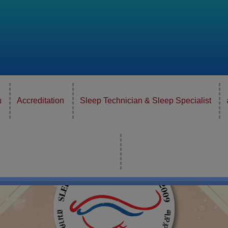
ย
Accreditation
Sleep Technician & Sleep Specialist