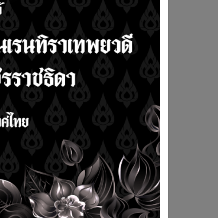
redit Sleep
โครงการฝึกอบรมเจ้า
ter ขอเชิญร่วม
หน้าที่ตรวจการนอน
วจประเมินคุณภาพ
หลับระดับพื้นฐาน
ย์ตรวจการนอน
Sleep Technician-
บ
Fast Track program
หลักสูตร 3 เดือน ครั้งที่
10 ประจำปี 2568
AD MORE
READ MORE