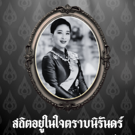
Precongress
Workshop: CBT-i &
MBCT-I_2025
READ MORE
งาน
Precongress
การ
Workshop: Dental
25
Sleep Medicine 2025
RE
READ MORE