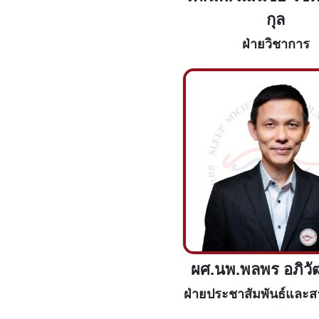
กุล
ฝ่ายวิชาการ
ผศ.นพ.พลพร อภิวั
ฝ่ายประชาสัมพันธ์และ