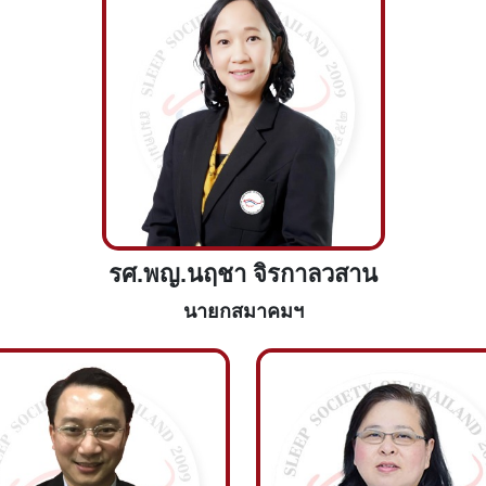
รศ.พญ.นฤชา จิรกาลวสาน
นายกสมาคมฯ