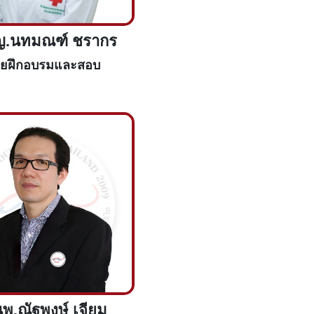
ญ.นทมณฑ์ ชรากร
ายฝึกอบรมและสอบ
พ.ณัฐพงษ์ เจียม