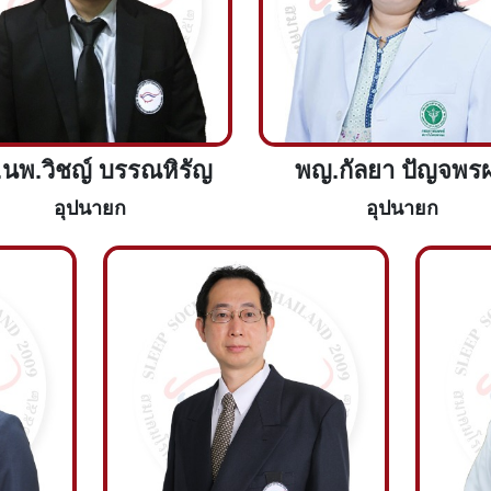
.นพ.วิชญ์ บรรณหิรัญ
พญ.กัลยา ปัญจพร
อุปนายก
อุปนายก