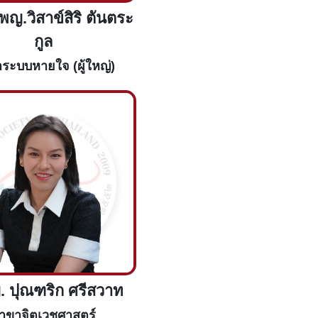
พญ.วิสาข์สิริ ตันตระ
กูล
ระบบหายใจ (ผู้ใหญ่)
. ปุณฑริก ศรีสวาท
าขาจิตเวชศาสตร์