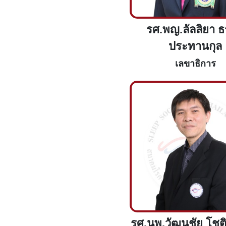
รศ.พญ.ลัลลิยา 
ประทานกุล
เลขาธิการ
รศ.นพ.วัฒนชัย โชติ