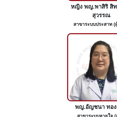
หญิง พญ.พาสิริ สิ
สุวรรณ
สาขาระบบประสาท (ผู
พญ.อัญชนา ทอง
สาขาระบบหายใจ (เ