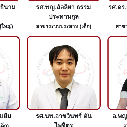
ทธินาม
รศ.พญ.ลัลลิยา ธรรม
รศ.ดร.
ประทานกุล
้ใหญ่)
สาขาระบบประสาท (เด็ก)
สาขา
แย้ม
รศ.นพ.อาชวินทร์ ตัน
อ.พญ
ไพจิตร
ด็ก)
ส