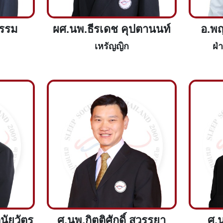
ธรรม
ผศ.นพ.ธีรเดช คุปตานนท์
อ.พ
เหรัญญิก
ฝ่
นัยวัตร
ศ.นพ.กิตติศักดิ์ สวรรยา
ศ.น