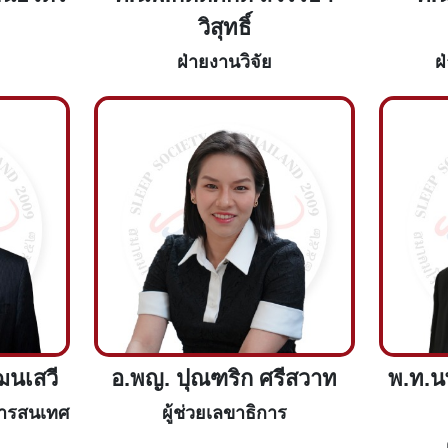
วิสุทธิ์
ฝ่ายงานวิจัย
ฝ
ฒนเสวี
อ.พญ. ปุณฑริก ศรีสวาท
พ.ท.นพ
สารสนเทศ
ผู้ช่วยเลขาธิการ